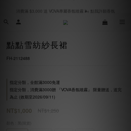
消費滿 $3,000 送 VOVA專屬香氛噴霧 🌬️ 點我許願香氛
春夏現貨 海島國家旅遊必買🥂｜立即逛逛SHOPNOW
七月新品上線 🛎️｜立即逛逛
春夏現貨 海島國家旅遊必買🥂｜立即逛逛SHOPNOW
點點雪紡紗長裙
FH-2112488
指定分類，全館滿3000免運
指定分類，消費滿3000贈 『VOVA香氛噴霧』 限量贈送，送完
為止 (效期至2026/09/11)
NT$1,000
NT$1,250
顏色
: 黑(現貨)