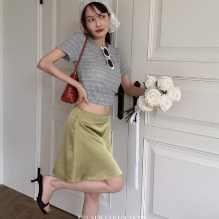
●VOVA商品皆為現貨+預購，官網與門市庫存同步，現貨會盡
力於24小時內出貨 ，週末及例假日出貨暫停。
●若"現貨
"
規格無法加入購物車，即表示完售，等於門市也完
售囉。
●若可接受預購，請點選"預購"規格加入購物車下單，預購商
品約1-3週工作日，不含假日 (特殊節日預購期變動將另行公
告）。
●預購商品若超過3週工作日，則自動拆單將現貨寄出，預購
商品後續寄出運費由VOVA自行負擔。
●正韓商品斷貨屬正常現象，若預購商品斷貨，則自動將現貨
商品寄出，斷貨商品金額自動轉入購物金並補償一次免運優
惠代碼，登入會員即可查看免運代碼。
●其他購物須知請點選官網最下方。
了解更多