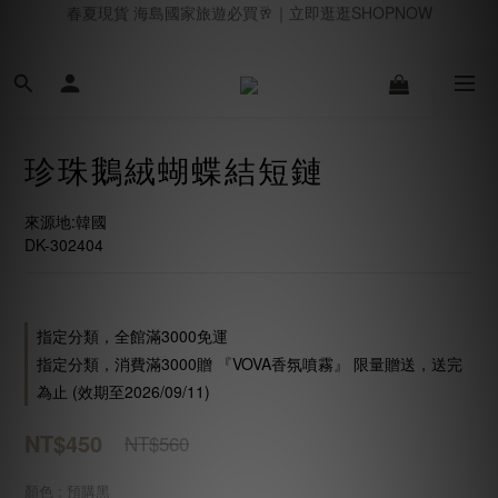
春夏現貨 海島國家旅遊必買🥂｜立即逛逛SHOPNOW
消費滿 $3,000 送 VOVA專屬香氛噴霧 🌬️ 點我許願香氛
七月新品上線 🛎️｜立即逛逛
春夏現貨 海島國家旅遊必買🥂｜立即逛逛SHOPNOW
珍珠鵝絨蝴蝶結短鏈
來源地:韓國
DK-302404
指定分類，全館滿3000免運
指定分類，消費滿3000贈 『VOVA香氛噴霧』 限量贈送，送完
為止 (效期至2026/09/11)
NT$450
NT$560
顏色
: 預購黑