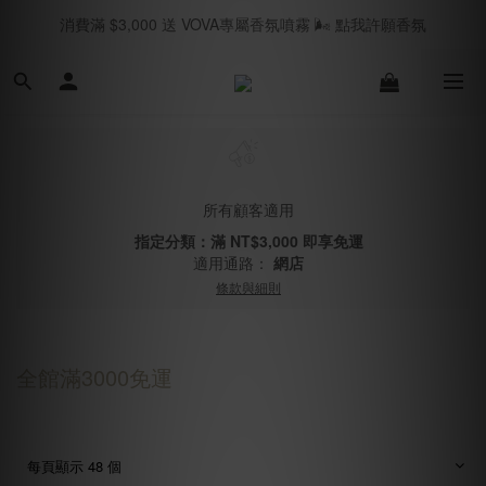
消費滿 $3,000 送 VOVA專屬香氛噴霧 🌬️ 點我許願香氛
春夏現貨 海島國家旅遊必買🥂｜立即逛逛SHOPNOW
七月新品上線 🛎️｜立即逛逛
春夏現貨 海島國家旅遊必買🥂｜立即逛逛SHOPNOW
所有顧客適用
指定分類：滿 NT$3,000 即享免運
適用通路：
網店
條款與細則
全館滿3000免運
每頁顯示 48 個