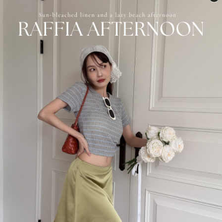
NT$2,060
NT$875
貴族馬場長版踢
繞脖排釦薄針織背心
NT$900
NT$900
NT$1,125
NT$1,125