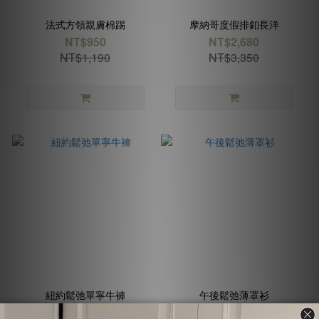
法式方領親膚棉踢
摩納哥度假排釦長洋
NT$950
NT$2,680
NT$1,190
NT$3,350
紐約鬆弛單寧牛褲
午後鬆弛薄罩衫
NT$1,650
NT$700