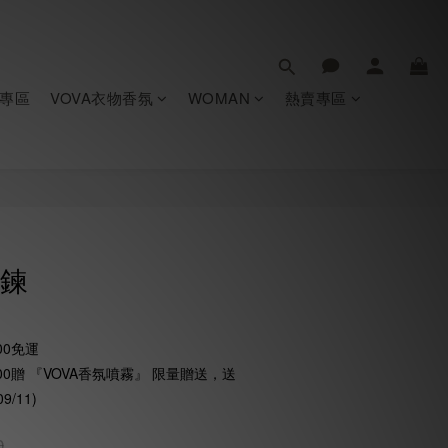
專區
VOVA衣物香氛
WOMAN
熱賣專區
細鍊
00免運
0贈 『VOVA香氛噴霧』 限量贈送，送
9/11)
0