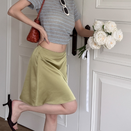
AI-902404
925純銀細鍊
粗鍊與細鍊是分開賣哦！
• 無配戴純銀飾品時，請用乾布擦乾並放置夾鏈袋隔絕空氣，避免氧化發黑
• 保養方式：可用拭銀布擦拭或軟毛沾牙膏輕輕刷洗。
了解更多