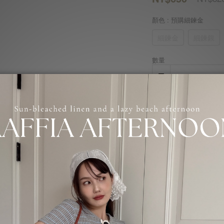
顏色
: 預購細鍊金
細鍊金
細鍊銀
數量
送貨及付款方式
商品描述