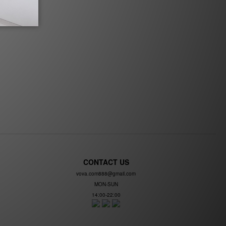
CONTACT US
vova.com888@gmail.com
MON-SUN
14:00-22:00