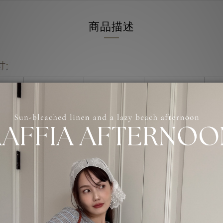
商品描述
盡力於24小時內出貨 ，週末及例假日出貨暫停。
售囉。
款者"為主，未付款者商品將會轉為"預購"。
約1-3週工作日，不含假日 (特殊節日預購期變動將另行公告）。