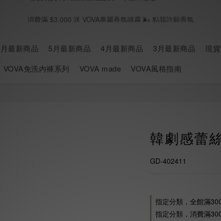
消費滿 $3,000 送 VOVA專屬香氛噴霧 🌬️ 點我許願香氛
春夏現貨 海島國家旅遊必買🥂｜立即逛逛SHOPNOW
七月新品上線 🛎️｜立即逛逛
6月最新商品
5月最新商品
4月最新商品
3月最新商品
現貨
春夏現貨 海島國家旅遊必買🥂｜立即逛逛SHOPNOW
VOVA免洗內褲系列
VOVA made
VOVA風格指南
韓劇感蕾
GD-402411
指定分類，全館滿30
指定分類，消費滿300