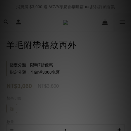
消費滿 $3,000 送 VOVA專屬香氛噴霧 🌬️ 點我許願香氛
春夏現貨 海島國家旅遊必買🥂｜立即逛逛SHOPNOW
七月新品上線 🛎️｜立即逛逛
春夏現貨 海島國家旅遊必買🥂｜立即逛逛SHOPNOW
羊毛附帶格紋西外
指定分類，限時7折優惠
指定分類，全館滿3000免運
NT$3,060
NT$3,800
顏色
: 咖
咖
數量