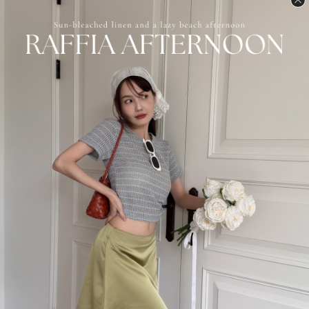
●VOVA商品皆為現貨+預購，官網與門市的庫存同步，現貨皆
於24小時內出貨 (周末宅配物流不上班)。
●若"現貨
"
規格無法加入購物車，即表示完售，等於門市也完
售囉。
●若可接受預購，請點選"預購"規格加入購物車下單，預購商
品約莫2週工作日，鞋款約莫3週工作日。
●預購商品若超過3週工作日，則自動拆單將現貨寄出，預購
商品後續寄出運費由VOVA自行負擔。
●正韓商品斷貨屬正常現象，若遇斷貨則補償一次免運優惠代
碼，登入會員即可查看免運代碼。
●其他購物須知請點選官網最下方。
了解更多