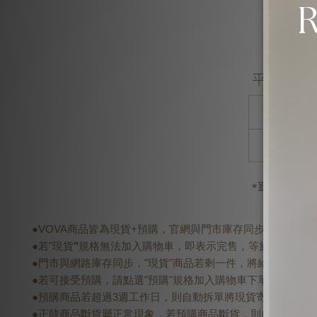
●VOVA商品皆為現貨+預購，官網與門市庫存同步，現貨會
●若"現貨
"
規格無法加入購物車，即表示完售，等於門市也完
●門市與網路庫存同步，"現貨"商品若剩一件，將給予"優先付
●若可接受預購，請點選"預購"規格加入購物車下單，預購商品
●預購商品若超過3週工作日，則自動拆單將現貨寄出，預購商
●正韓商品斷貨屬正常現象，若預購商品斷貨，則自動將現貨