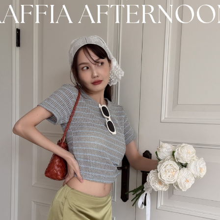
盡力於24小時內出貨 ，週末及例假日出貨暫停。
售囉。
款者"為主，未付款者商品將會轉為"預購"。
約1-3週工作日，不含假日 (特殊節日預購期變動將另行公告）。
品後續寄出運費由VOVA自行負擔。
商品寄出，斷貨商品金額自動轉入購物金並補償一次免運優惠代碼，