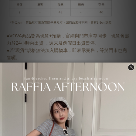
●VOVA商品皆為現貨+預購，官網與門市庫存同步，現貨會盡
力於24小時內出貨 ，週末及例假日出貨暫停。
●若"現貨
"
規格無法加入購物車，即表示完售，等於門市也完
售囉。
●門市與網路庫存同步，"現貨"商品若剩一件，將給予"優先付
款者"為主，未付款者商品將會轉為"預購"。
●若可接受預購，請點選"預購"規格加入購物車下單，預購商
品約1-3週工作日，不含假日 (特殊節日預購期變動將另行公
告）。
●預購商品若超過3週工作日，則自動拆單將現貨寄出，預購
商品後續寄出運費由VOVA自行負擔。
●正韓商品斷貨屬正常現象，若預購商品斷貨，則自動將現貨
商品寄出，斷貨商品金額自動轉入購物金並補償一次免運優
惠代碼，登入會員即可查看免運代碼。