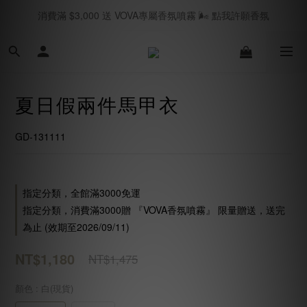
消費滿 $3,000 送 VOVA專屬香氛噴霧 🌬️ 點我許願香氛
春夏現貨 海島國家旅遊必買🥂｜立即逛逛SHOPNOW
七月新品上線 🛎️｜立即逛逛
春夏現貨 海島國家旅遊必買🥂｜立即逛逛SHOPNOW
夏日假兩件馬甲衣
GD-131111
指定分類，全館滿3000免運
指定分類，消費滿3000贈 『VOVA香氛噴霧』 限量贈送，送完
為止 (效期至2026/09/11)
NT$1,180
NT$1,475
顏色
: 白(現貨)