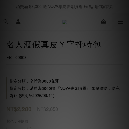
消費滿 $3,000 送 VOVA專屬香氛噴霧 🌬️ 點我許願香氛
春夏現貨 海島國家旅遊必買🥂｜立即逛逛SHOPNOW
七月新品上線 🛎️｜立即逛逛
春夏現貨 海島國家旅遊必買🥂｜立即逛逛SHOPNOW
名人渡假真皮Ｙ字托特包
FB-100603
指定分類，全館滿3000免運
指定分類，消費滿3000贈 『VOVA香氛噴霧』 限量贈送，送完
為止 (效期至2026/09/11)
NT$2,280
NT$2,850
顏色
: 預購咖